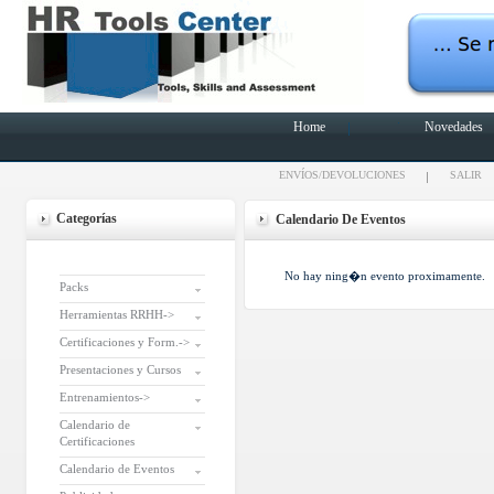
Home
Novedades
ENVÍOS/DEVOLUCIONES
SALIR
Categorías
Calendario De Eventos
No hay ning�n evento proximamente.
Packs
Herramientas RRHH->
Certificaciones y Form.->
Presentaciones y Cursos
Entrenamientos->
Calendario de
Certificaciones
Calendario de Eventos