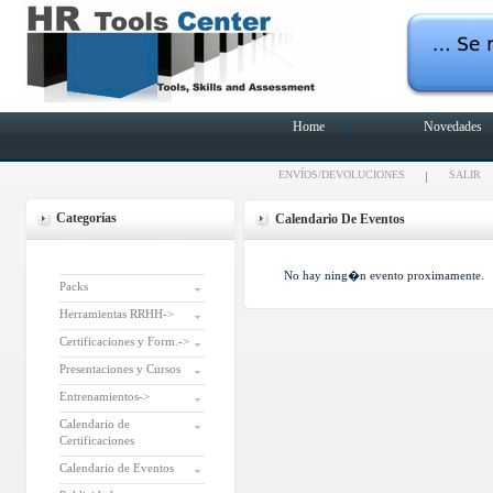
Home
Novedades
ENVÍOS/DEVOLUCIONES
SALIR
Categorías
Calendario De Eventos
No hay ning�n evento proximamente.
Packs
Herramientas RRHH->
Certificaciones y Form.->
Presentaciones y Cursos
Entrenamientos->
Calendario de
Certificaciones
Calendario de Eventos