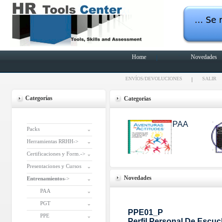
Home
Novedades
ENVÍOS/DEVOLUCIONES
SALIR
Categorías
Categorias
PAA
Packs
Herramientas RRHH->
Certificaciones y Form.->
Presentaciones y Cursos
Novedades
Entrenamientos
->
PAA
PGT
PPE01_P
PPE
Perfil Personal De Escu