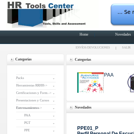
Home
Novedades
ENVÍOS/DEVOLUCIONES
SALIR
Categorías
Categorias
PAA
Packs
Herramientas RRHH->
Certificaciones y Form.->
Presentaciones y Cursos
Novedades
Entrenamientos
->
PAA
PGT
PPE01_P
PPE
Perfil Personal De Escu