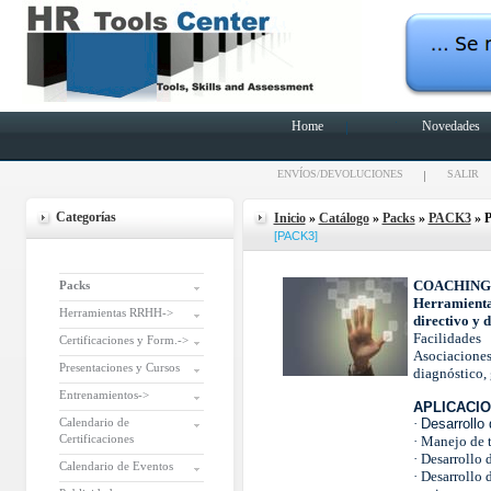
Home
Novedades
ENVÍOS/DEVOLUCIONES
SALIR
Categorías
Inicio
»
Catálogo
»
Packs
»
PACK3
» P
[PACK3]
COACHING
Packs
Herramienta
Herramientas RRHH->
directivo y d
Facilidade
Certificaciones y Form.->
Asociacion
Presentaciones y Cursos
diagnóstico, 
Entrenamientos->
APLICACIO
Calendario de
·
Desarrollo
Certificaciones
·
Manejo de t
·
Desarrollo 
Calendario de Eventos
·
Desarrollo 