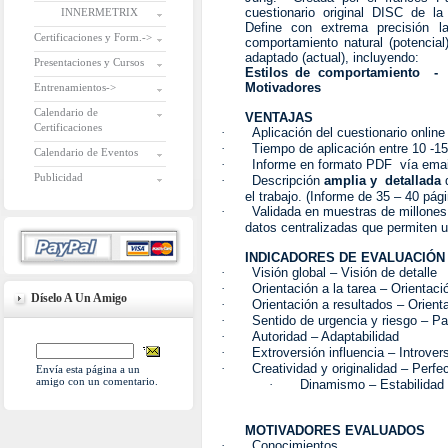
cuestionario original DISC de
INNERMETRIX
Define con extrema precisión la
Certificaciones y Form.->
comportamiento natural (potencial
adaptado (actual), incluyendo:
Presentaciones y Cursos
Estilos de comportamiento -
Motivadores
Entrenamientos->
Calendario de
VENTAJAS
Certificaciones
·
Aplicación del cuestionario online
·
Tiempo de aplicación entre 10 -1
Calendario de Eventos
·
Informe en formato PDF vía emai
Publicidad
·
Descripción
amplia y detallada
d
el trabajo. (Informe de 35 – 40 pág
·
Validada en muestras de millone
datos centralizadas que permiten 
INDICADORES DE EVALUACIÓN
·
Visión global – Visión de detalle
·
Orientación a la tarea – Orientació
Díselo A Un Amigo
·
Orientación a resultados – Orient
·
Sentido de urgencia y riesgo – P
·
Autoridad – Adaptabilidad
·
Extroversión influencia – Introve
·
Creatividad y originalidad – Perf
Envía esta página a un
amigo con un comentario.
·
Dinamismo – Estabilidad
MOTIVADORES EVALUADOS
·
Conocimientos