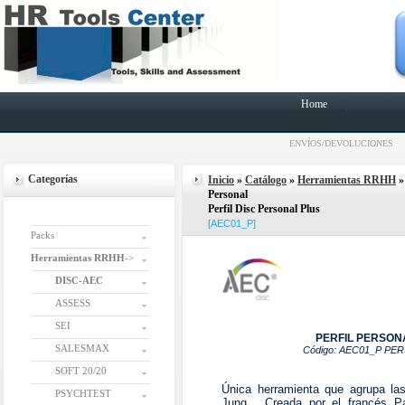
Home
ENVÍOS/DEVOLUCIONES
Categorías
Inicio
»
Catálogo
»
Herramientas RRHH
Personal
Perfil Disc Personal Plus
[AEC01_P]
Packs
Herramientas RRHH
->
DISC-AEC
ASSESS
SEI
PERFIL PERSON
SALESMAX
Código: AEC01_P PERS
SOFT 20/20
Única herramienta que agrupa la
PSYCHTEST
Jung. Creada por el francés Pa