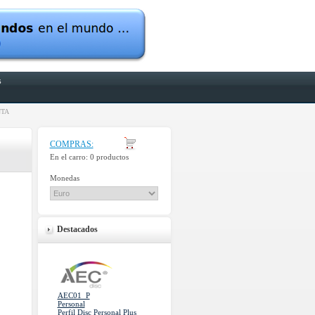
s
NTA
COMPRAS:
En el carro:
0 productos
Monedas
Destacados
AEC01_P
Personal
Perfil Disc Personal Plus