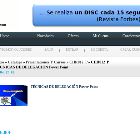
Home
Novedades
Ofertas
Mi Cuenta
Contácteno
VÍOS/DEVOLUCIONES
SALIR
ENTRAR
MI CUENTA
CREAR CUE
cio
»
Catálogo
»
Presentaciones Y Cursos
»
CHR012_P
» CHR012_P
CNICAS DE DELEGACIÓN Power Point
HR012_P]
TÉCNICAS DE DELEGACIÓN Power Point
6.00€