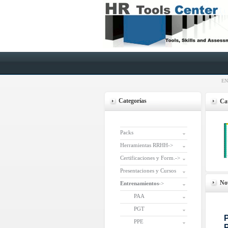
EN
Categorías
Cat
Packs
Herramientas RRHH->
Certificaciones y Form.->
Presentaciones y Cursos
No
Entrenamientos
->
PAA
PGT
PPE
P