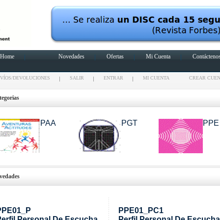
Home
Novedades
Ofertas
Mi Cuenta
Contácteno
VÍOS/DEVOLUCIONES
SALIR
ENTRAR
MI CUENTA
CREAR CUE
egorias
PAA
PGT
PPE
vedades
PPE01_P
PPE01_PC1
erfil Personal De Escucha
Perfil Personal De Escucha