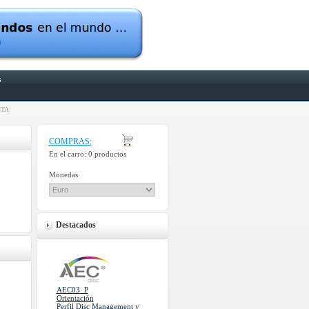
s
NTA
COMPRAS:
En el carro:
0 productos
Monedas
Destacados
AEC03_P
Orientación
Perfil Disc Management y