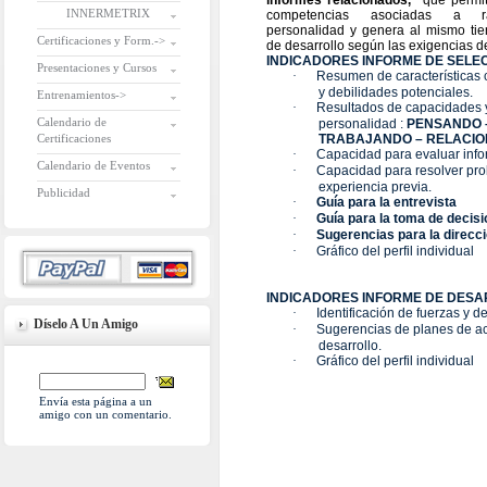
informes relacionados,
que permi
INNERMETRIX
competencias asociadas a 
personalidad y genera al mismo ti
Certificaciones y Form.->
de desarrollo según las exigencias d
INDICADORES INFORME DE SELE
Presentaciones y Cursos
·
Resumen de características 
y debilidades potenciales.
Entrenamientos->
·
Resultados de capacidades y
Calendario de
personalidad :
PENSANDO 
Certificaciones
TRABAJANDO – RELACI
·
Capacidad para evaluar info
Calendario de Eventos
·
Capacidad para resolver pr
experiencia previa.
Publicidad
·
Guía para la entrevista
·
Guía para la toma de decis
·
Sugerencias para la direcc
·
Gráfico del perfil individual
INDICADORES INFORME DE DES
·
Identificación de fuerzas y d
Díselo A Un Amigo
·
Sugerencias de planes de ac
desarrollo.
·
Gráfico del perfil individual
Envía esta página a un
amigo con un comentario.