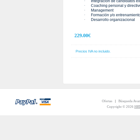
·
Integración de candidatos e
·
Coaching personal y directiv
·
Management
·
Formación y/o entrenamient
·
Desarrollo organizacional
229.00€
Precios IVA no incluido.
Ofertas
|
Búsqueda Ava
Copyright © 2026
HRT