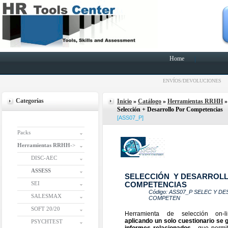
Home
ENVÍOS/DEVOLUCIONES
Categorías
Inicio
»
Catálogo
»
Herramientas RRHH
Selección + Desarrollo Por Competencias
[ASS07_P]
Packs
Herramientas RRHH
->
DISC-AEC
ASSESS
SELECCIÓN Y DESARROL
SEI
COMPETENCIAS
Código: ASS07_P SELEC Y D
SALESMAX
COMPETEN
SOFT 20/20
Herramienta de selección on-l
aplicando un solo cuestionario se
PSYCHTEST