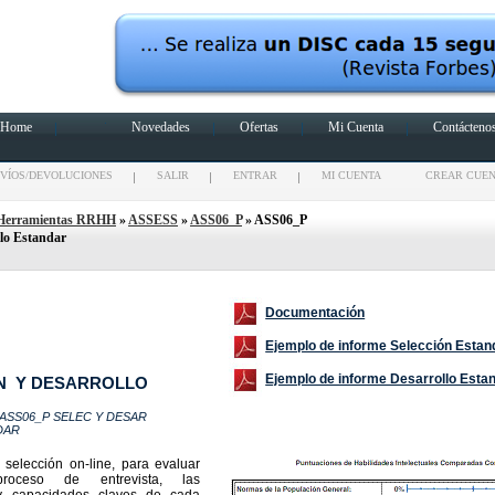
Home
Novedades
Ofertas
Mi Cuenta
Contácteno
VÍOS/DEVOLUCIONES
SALIR
ENTRAR
MI CUENTA
CREAR CUE
Herramientas RRHH
»
ASSESS
»
ASS06_P
» ASS06_P
llo Estandar
Documentación
Ejemplo de informe Selección Estan
Ejemplo de informe Desarrollo Esta
N Y DESARROLLO
: ASS06_P SELEC Y DESAR
DAR
selección on-line, para evaluar
roceso de entrevista, las