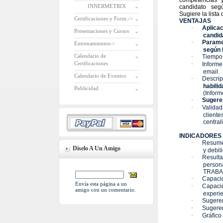
competencias 
INNERMETRIX
candidato seg
Sugiere la lista
Certificaciones y Form.->
VENTAJAS
·
Aplicac
Presentaciones y Cursos
candid
·
Parame
Entrenamientos->
según 
Calendario de
·
Tiempo 
Certificaciones
·
Informe
email.
Calendario de Eventos
·
Descri
habilid
Publicidad
(Inform
·
Sugere
·
Validad
cliente
central
INDICADORES 
·
Resumen
Díselo A Un Amigo
y debil
·
Resulta
person
TRABA
·
Capacid
Envía esta página a un
·
Capacid
amigo con un comentario.
experie
·
Sugere
·
Sugeren
·
Gráfico 