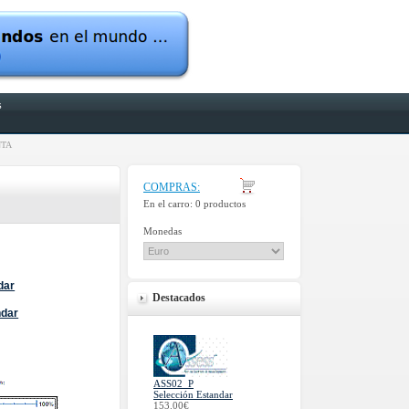
s
NTA
COMPRAS:
En el carro:
0 productos
Monedas
dar
Destacados
ndar
ASS02_P
Selección Estandar
153.00€