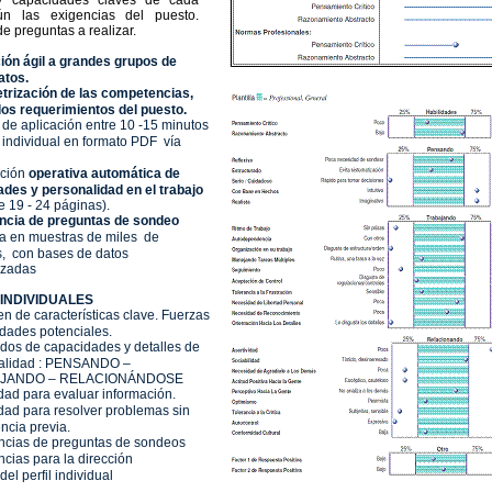
y capacidades claves de cada
ún las exigencias del puesto.
 de preguntas a realizar.
ión ágil a grandes grupos de
atos.
trización de las competencias,
los requerimientos del puesto.
de aplicación entre 10 -15 minutos
 individual en formato PDF vía
pción
operativa automática de
ades y personalidad en el trabajo
e 19 - 24 páginas).
ncia de preguntas de sondeo
a en muestras de miles de
s, con bases de datos
izadas
INDIVIDUALES
 de características clave. Fuerzas
idades potenciales.
dos de capacidades y detalles de
alidad : PENSANDO –
JANDO – RELACIONÁNDOSE
ad para evaluar información.
ad para resolver problemas sin
ncia previa.
ncias de preguntas de sondeos
cias para la dirección
del perfil individual