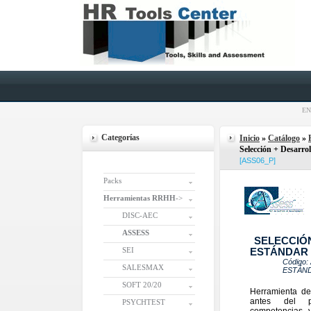
EN
Categorías
Inicio
»
Catálogo
»
Selección + Desarro
[ASS06_P]
Packs
Herramientas RRHH
->
DISC-AEC
ASSESS
SELECCIÓ
SEI
ESTÁNDAR
Código
SALESMAX
ESTÁN
SOFT 20/20
Herramienta de 
antes del p
PSYCHTEST