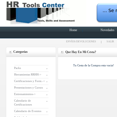
Home
Novedades
ENVÍOS/DEVOLUCIONES
SALIR
Categorías
Que Hay En Mi Cesta?
Tu Cesta de la Compra esta vacia!
Packs
Herramientas RRHH->
Certificaciones y Form.->
Presentaciones y Cursos
Entrenamientos->
Calendario de
Certificaciones
Calendario de Eventos