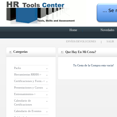
Home
Novedades
ENVÍOS/DEVOLUCIONES
SALIR
Categorías
Que Hay En Mi Cesta?
Tu Cesta de la Compra esta vacia!
Packs
Herramientas RRHH->
Certificaciones y Form.->
Presentaciones y Cursos
Entrenamientos->
Calendario de
Certificaciones
Calendario de Eventos