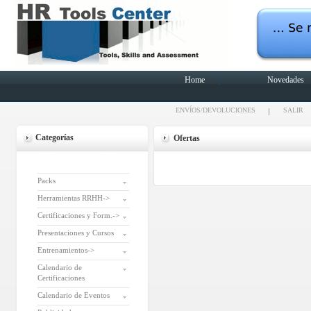
Home
Novedades
ENVÍOS/DEVOLUCIONES
SALIR
Categorías
Ofertas
Packs
Herramientas RRHH->
Certificaciones y Form.->
Presentaciones y Cursos
Entrenamientos->
Calendario de
Certificaciones
Calendario de Eventos