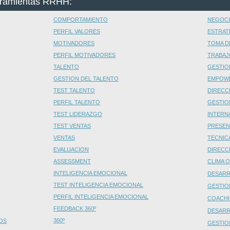
erramientas RRHH:
COMPORTAMIENTO
NEGOCI
PERFIL VALORES
ESTRAT
MOTIVADORES
TOMA D
PERFIL MOTIVADORES
TRABAJ
TALENTO
GESTIO
GESTION DEL TALENTO
EMPOW
TEST TALENTO
DIRECC
PERFIL TALENTO
GESTIO
TEST LIDERAZGO
INTERN
TEST VENTAS
PRESEN
VENTAS
TECNIC
EVALUACION
DIRECC
ASSESSMENT
CLIMA 
INTELIGENCIA EMOCIONAL
DESARR
TEST INTELIGENCIA EMOCIONAL
GESTIO
PERFIL INTELIGENCIA EMOCIONAL
COACHI
FEEDBACK 360º
DESARR
360º
OS
GESTIO