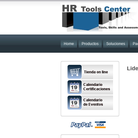
Home
Productos
Soluciones
Pa
Lid
El 
Con
20%
que
sol
apl