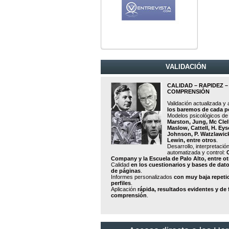
VALIDACIÓN
CALIDAD – RAPIDEZ –
COMPRENSIÓN
Validación actualizada y
los baremos de cada p
Modelos psicológicos de 
Marston, Jung, Mc Clel
Maslow, Cattell, H. Eys
Johnson, P. Watzlawick
Lewin, entre otros
.
Desarrollo, interpretació
automatizada y control:
Company y la Escuela de Palo Alto, entre ot
Calidad
en los cuestionarios y bases de dat
de páginas
.
Informes personalizados
con muy baja repeti
perfiles
.
Aplicación
rápida, resultados evidentes y de f
comprensión
.