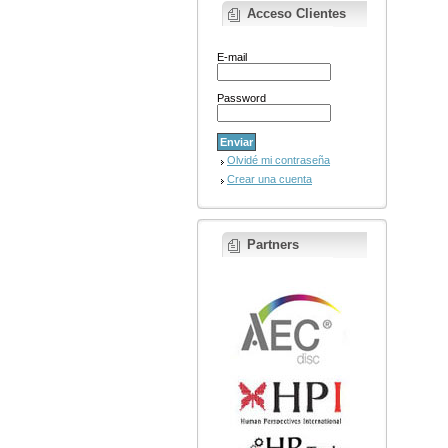
cue
Acceso Clientes
tie
so
pro
sel
E-mail
ma
coa
con
Password
obj
ser
Más
Olvidé mi contraseña
Crear una cuenta
Partners