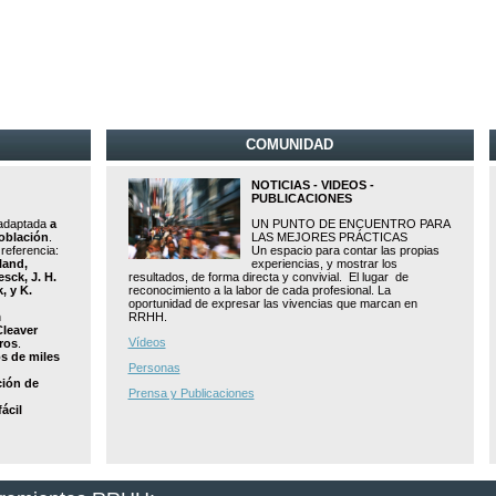
COMUNIDAD
NOTICIAS - VIDEOS -
PUBLICACIONES
 adaptada
a
UN PUNTO DE ENCUENTRO PARA
oblación
.
LAS MEJORES PRÁCTICAS
referencia:
Un espacio para contar las propias
land,
experiencias, y mostrar los
esck, J. H.
resultados, de forma directa y convivial. El lugar de
, y K.
reconocimiento a la labor de cada profesional. La
oportunidad de expresar las vivencias que marcan en
n
RRHH.
Cleaver
Vídeos
ros
.
os de miles
Personas
ción de
Prensa y Publicaciones
ácil