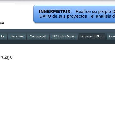
cks
Servicios
Comunidad
HRTools Center
Noticias RRHH
Con
erazgo
Pack Consult.
“Pareto” de los
sultores de RRHH. El
 de las herramientas
 aportan el 80% de las
uciones.
Con la
icación de 1 o 2