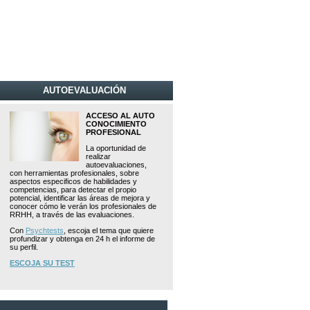
AUTOEVALUACIÓN
ACCESO AL AUTO
CONOCIMIENTO
PROFESIONAL
La oportunidad de
realizar
autoevaluaciones,
con herramientas profesionales, sobre
aspectos especificos de habilidades y
competencias, para detectar el propio
potencial, identificar las áreas de mejora y
conocer cómo le verán los profesionales de
RRHH, a través de las evaluaciones.
Con
Psychtests
, escoja el tema que quiere
profundizar y obtenga en 24 h el informe de
su perfil.
ESCOJA SU TEST